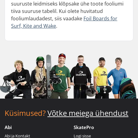
suuruste leidmiseks klõpsake ühe toote fooliumi
tiiva suuruse tabelil. Kui olete huvitatud
fooliumlaudadest, siis vaadake
Foil Boards for
Surf, Kite and Wake
.
Küsimused?
Võtke meiega ühendust
Abi
SkatePro
Abi ja Kontakt
Logi sisse