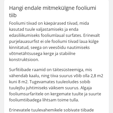
Hangi endale mitmekülgne fooliumi
tiib
Fooliumi tiivad on käepärased tiivad, mida
kasutad tuule valjastamiseks ja enda
edasiliikumiseks fooliumlaual surfates. Erinevalt
purjelauasurfist ei ole fooliumi tiivad laua külge
kinnitatud, seega on veesõidu nautimiseks
võtmetähtsusega kerge ja stabiilne
konstruktsioon.
Surfitiibade raamid on täitesüsteemiga, mis
vähendab kaalu, ning tiiva suurus võib olla 2,8 m2
kuni 8 m2. Tugevamates tuuleoludes sobib
tuulejõu juhtimiseks väiksem suurus. Algaja
fooliumsurfaritele on kergemate tuulte ja suurte
fooliumtiibadega lihtsam toime tulla.
Erinevatele tuulevahemikele sobivate tiibade