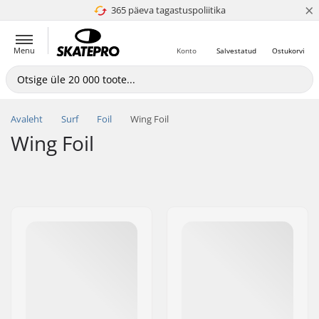
×
365 päeva tagastuspoliitika
4.8 paljaks 5
Menu
Konto
Salvestatud
Ostukorvi
Avaleht
Surf
Foil
Wing Foil
Wing Foil