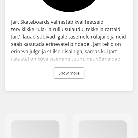
Jart Skateboards valmistab kvaliteetseid
terviklikke rula- ja rulluisulaudu, tekke ja rattaid.
Jart'i lauad sobivad igale tasemele rulajaile ja neid
saab kasutada erinevatel pindadel. Jart tekid on
erineva julge ja stiilse disainiga, samas kui Jart
ratastel on kõva sisemine tuum, mis võimaldab
kiirust ja täpsust.
Show more
2002. aastal Hispaanias vendade Iraola poolt
käivitatud Jart on nüüdseks Euroopa suurim
tekitootja. Bränd on Euroopa rulaeluareenil
mõjukas ja sellel on ka profimeeskond, kuhu
kuuluvad ratturid üle kogu maailma.
Jart Skateboards usub rohelisemasse planeeti ja
seab oma tootmisega kõrged
keskkonnastandardid. Kogu puit, mida ettevõte