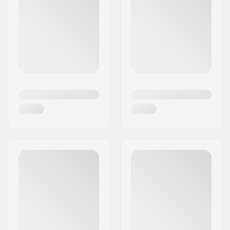
kasutab, on 100% Ameerika vaher, mis pärineb
kontrollitud metsadest, ning kõik jäätmed
taaskasutatakse.