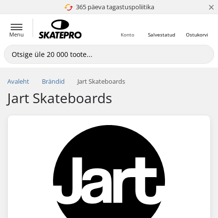
×
365 päeva tagastuspoliitika
4.8 paljaks 5
Menu
Konto
Salvestatud
Ostukorvi
Avaleht
Brändid
Jart Skateboards
Jart Skateboards