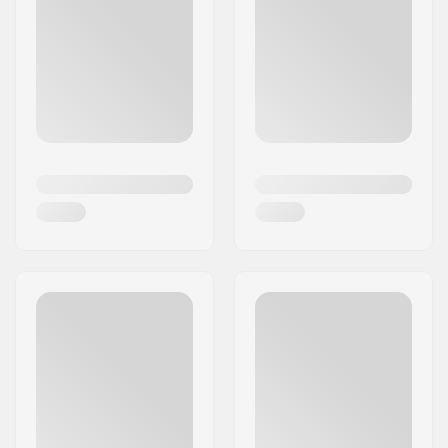
Bronson Speed Co. disainib laagreid järgmise
põlvkonna rulajaile. Laagrid on selle ettevõtte
keskmes ja tulemuseks on valik rafineeritud ja
suure jõudlusega tooteid.