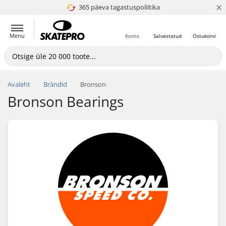
×
365 päeva tagastuspoliitika
4.8 paljaks 5
Menu
Konto
Salvestatud
Ostukorvi
Avaleht
Brändid
Bronson
Bronson Bearings