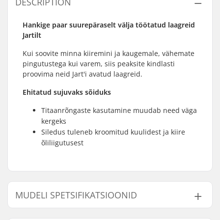
DESCRIPTION
Hankige paar suurepäraselt välja töötatud laagreid
Jartilt
Kui soovite minna kiiremini ja kaugemale, vähemate
pingutustega kui varem, siis peaksite kindlasti
proovima neid Jart'i avatud laagreid.
Ehitatud sujuvaks sõiduks
Titaanrõngaste kasutamine muudab need väga
kergeks
Siledus tuleneb kroomitud kuulidest ja kiire
õliliigutusest
MUDELI SPETSIFIKATSIOONID