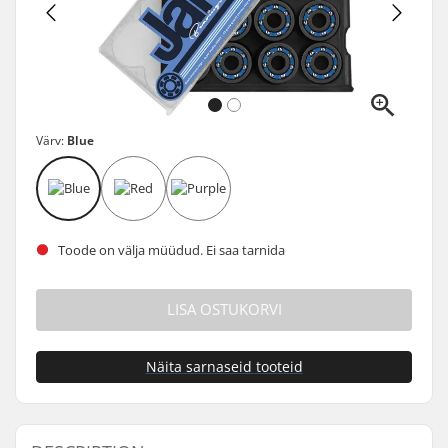
Värv:
Blue
Toode on välja müüdud. Ei saa tarnida
LISA OSTUKORVI
Näita sarnaseid tooteid