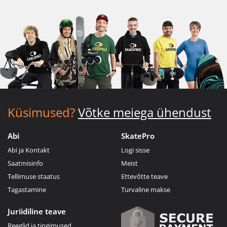
Küsimused?
Võtke meiega ühendust
Abi
SkatePro
Abi ja Kontakt
Logi sisse
Saatmisinfo
Meist
Tellimuse staatus
Ettevõtte teave
Tagastamine
Turvaline makse
Juriidiline teave
Reeglid ja tingimused