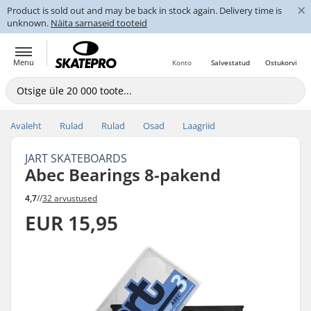
×
Product is sold out and may be back in stock again. Delivery time is
unknown.
Näita sarnaseid tooteid
Menu
Konto
Salvestatud
Ostukorvi
Avaleht
Rulad
Rulad
Osad
Laagriid
JART SKATEBOARDS
Abec Bearings 8-pakend
4,7
//
32 arvustused
EUR 15,95