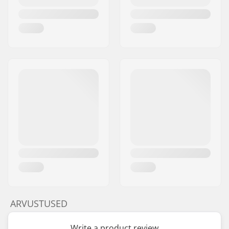
ARVUSTUSED
Write a product review