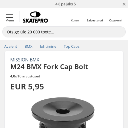
×
365 päeva tagastuspoliitika
4.8 paljaks 5
Menu
Konto
Salvestatud
Ostukorvi
Avaleht
BMX
Juhtimine
Top Caps
MISSION BMX
M24 BMX Fork Cap Bolt
4,0
//
10 arvustused
EUR 5,95