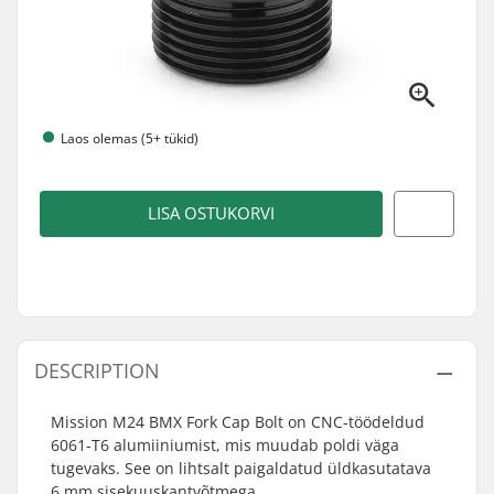
Laos olemas (5+ tükid)
LISA OSTUKORVI
DESCRIPTION
Mission M24 BMX Fork Cap Bolt on CNC-töödeldud
6061-T6 alumiiniumist, mis muudab poldi väga
tugevaks. See on lihtsalt paigaldatud üldkasutatava
6 mm sisekuuskantvõtmega.