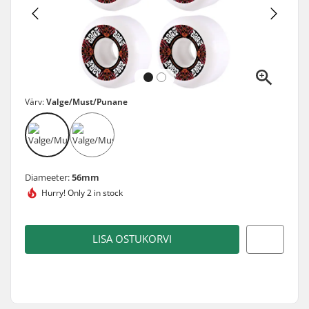
Värv:
Valge/Must/Punane
Diameeter:
56mm
Hurry!
Only 2 in stock
LISA OSTUKORVI