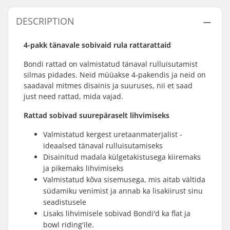
DESCRIPTION
4-pakk tänavale sobivaid rula rattarattaid
Bondi rattad on valmistatud tänaval rulluisutamist
silmas pidades. Neid müüakse 4-pakendis ja neid on
saadaval mitmes disainis ja suuruses, nii et saad
just need rattad, mida vajad.
Rattad sobivad suurepäraselt lihvimiseks
Valmistatud kergest uretaanmaterjalist -
ideaalsed tänaval rulluisutamiseks
Disainitud madala külgetakistusega kiiremaks
ja pikemaks lihvimiseks
Valmistatud kõva sisemusega, mis aitab vältida
südamiku venimist ja annab ka lisakiirust sinu
seadistusele
Lisaks lihvimisele sobivad Bondi'd ka flat ja
bowl riding'ile.