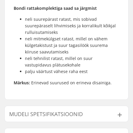
Bondi rattakomplektiga saad sa järgmist
neli suurepärast ratast, mis sobivad
suurepäraselt lihvimiseks ja korralikult kõikjal
rulluisutamiseks
neli mitmekülgset ratast, millel on vähem
külgetakistust ja suur tagasilöök suurema
kiiruse saavutamiseks
neli tehnilist ratast, millel on suur
vastupidavus plätusekohale
palju väärtust vähese raha eest
Märkus:
Erinevad suurused on erineva disainiga.
MUDELI SPETSIFIKATSIOONID
Mudel
Rattakontaktplaat