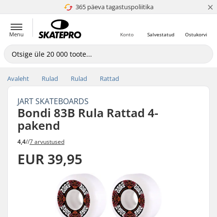
×
365 päeva tagastuspoliitika
4.8 paljaks 5
Menu
Konto
Salvestatud
Ostukorvi
Avaleht
Rulad
Rulad
Rattad
JART SKATEBOARDS
Bondi 83B Rula Rattad 4-
pakend
4,4
//
7 arvustused
EUR 39,95