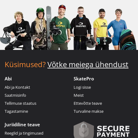
Küsimused?
Võtke meiega ühendust
Abi
SkatePro
Abi ja Kontakt
Logi sisse
Saatmisinfo
Meist
Tellimuse staatus
Ettevõtte teave
Tagastamine
Turvaline makse
Juriidiline teave
Reeglid ja tingimused