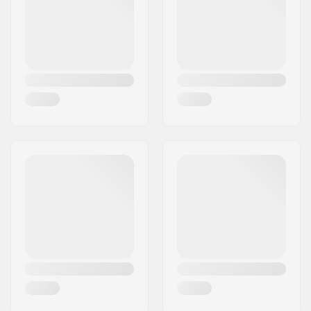
Riik:
Taani