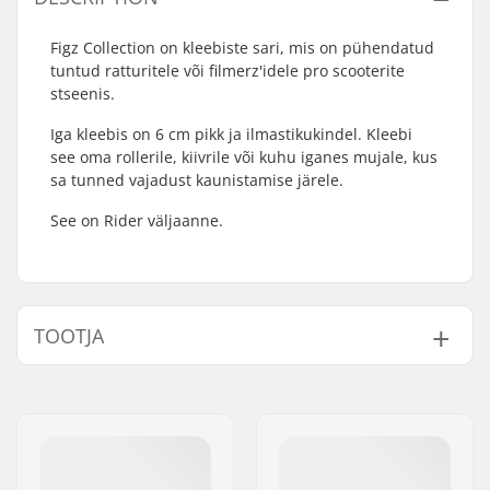
Figz Collection on kleebiste sari, mis on pühendatud
tuntud ratturitele või filmerz'idele pro scooterite
stseenis.
Iga kleebis on 6 cm pikk ja ilmastikukindel. Kleebi
see oma rollerile, kiivrile või kuhu iganes mujale, kus
sa tunned vajadust kaunistamise järele.
See on Rider väljaanne.
TOOTJA
Nimi:
Centrano
Aadress:
Omega 6
Postiindeks:
8382
Linn:
Hinnerup