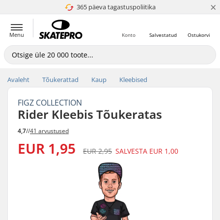
×
365 päeva tagastuspoliitika
4.8 paljaks 5
Menu
Konto
Salvestatud
Ostukorvi
Avaleht
Tõukerattad
Kaup
Kleebised
FIGZ COLLECTION
Rider Kleebis Tõukeratas
4,7
//
41 arvustused
EUR 1,95
EUR 2,95
SALVESTA
EUR 1,00