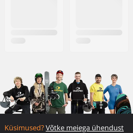
Küsimused?
Võtke meiega ühendust