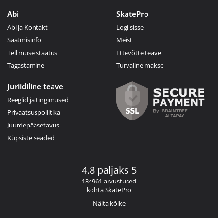
Abi
SkatePro
Abi ja Kontakt
Logi sisse
Saatmisinfo
Meist
Tellimuse staatus
Ettevõtte teave
Tagastamine
Turvaline makse
Juriidiline teave
Reeglid ja tingimused
Privaatsuspoliitika
Juurdepääsetavus
Küpsiste seaded
4.8 paljaks 5
134961 arvustused
kohta SkatePro
Näita kõike