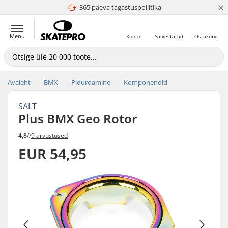
×
365 päeva tagastuspoliitika
4.8 paljaks 5
Menu
Konto
Salvestatud
Ostukorvi
Avaleht
BMX
Pidurdamine
Komponendid
SALT
Plus BMX Geo Rotor
4,8
//
9 arvustused
EUR 54,95