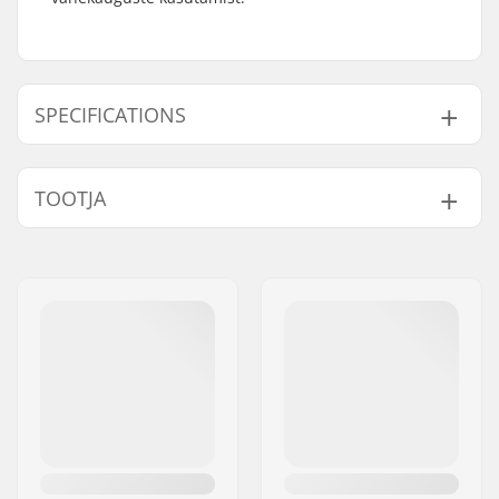
SPECIFICATIONS
Gyro pidurite ühilduv:
Yes
TOOTJA
Kaal:
72g
Nimi:
We Make Things GmbH
Aadress:
RICHARD-BYRD-STR. 12
Postiindeks:
50829
Linn:
Köln
Riik:
Saksamaa