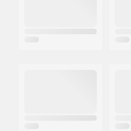
Riik:
Taani