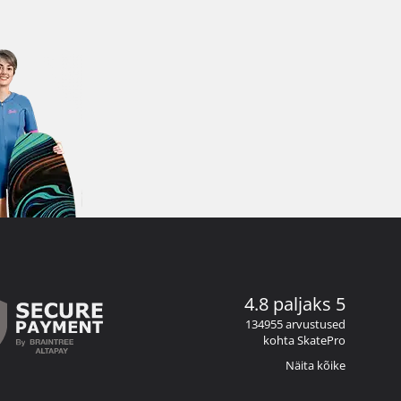
4.8 paljaks 5
134955 arvustused
kohta SkatePro
Näita kõike