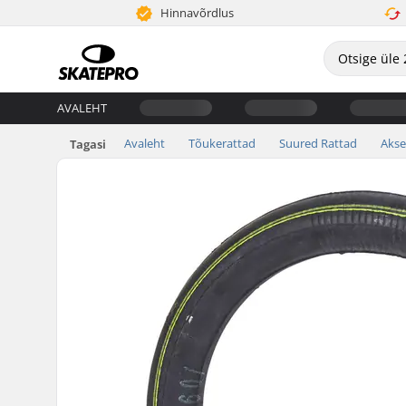
Hinnavõrdlus
AVALEHT
Avaleht
Tõukerattad
Suured Rattad
Akse
Tagasi