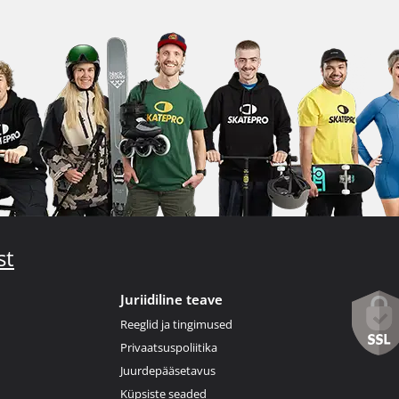
st
Juriidiline teave
Reeglid ja tingimused
Privaatsuspoliitika
Juurdepääsetavus
Küpsiste seaded