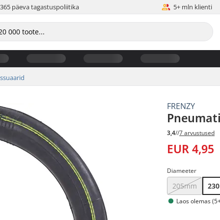
365 päeva tagastuspoliitika
5+ mln klienti
ssuaarid
FRENZY
Pneumati
3,4
//
7 arvustused
EUR 4,95
Diameeter
205mm
23
Laos olemas (5+