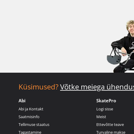
Küsimused?
Võtke meiega ühendu
Abi
SkatePro
Abi ja Kontakt
Logi sisse
Saatmisinfo
Meist
Tellimuse staatus
Ettevõtte teave
Tagastamine
Turvaline makse