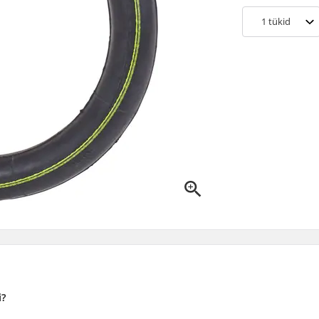
1
tükid
i?