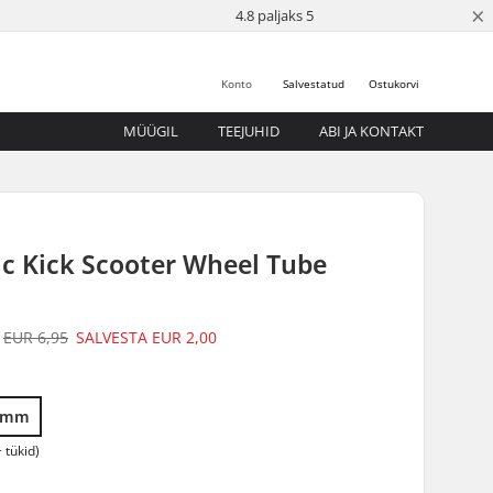
×
4.8 paljaks 5
Konto
Salvestatud
Ostukorvi
MÜÜGIL
TEEJUHID
ABI JA KONTAKT
c Kick Scooter Wheel Tube
EUR 6,95
SALVESTA
EUR 2,00
0mm
 tükid)