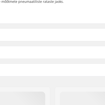
de mõõtmete pneumaatiliste rataste jaoks.
ter Wheel Tube: