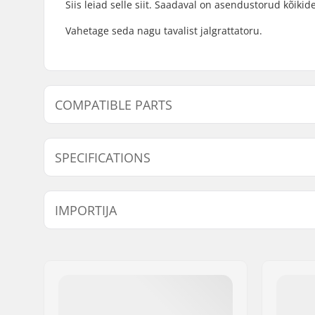
Siis leiad selle siit. Saadaval on asendustorud kõiki
Vahetage seda nagu tavalist jalgrattatoru.
COMPATIBLE PARTS
Leidke ühilduvad tooted Frenzy Pneumatic Kick Scoo
SPECIFICATIONS
Compatible with
Ratta läbimõõt:
230mm
IMPORTIJA
Nimi:
Centrano ApS
Aadress:
Omega 6
Postiindeks:
8382
Linn:
Hinnerup