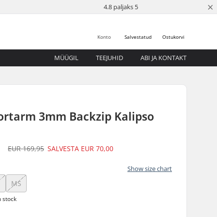
×
4.8 paljaks 5
Konto
Salvestatud
Ostukorvi
MÜÜGIL
TEEJUHID
ABI JA KONTAKT
ortarm 3mm Backzip Kalipso
5
EUR 169,95
SALVESTA
EUR 70,00
Show size chart
MS
n stock