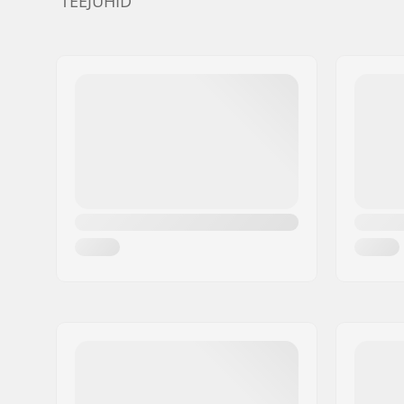
TEEJUHID