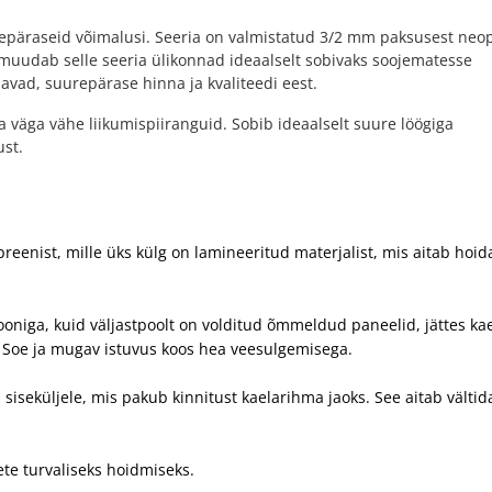
repäraseid võimalusi. Seeria on valmistatud 3/2 mm paksusest neo
muudab selle seeria ülikonnad ideaalselt sobivaks soojematesse
javad, suurepärase hinna ja kvaliteedi eest.
a väga vähe liikumispiiranguid. Sobib ideaalselt suure löögiga
ust.
eenist, mille üks külg on lamineeritud materjalist, mis aitab hoid
ooniga, kuid väljastpoolt on volditud õmmeldud paneelid, jättes ka
Soe ja mugav istuvus koos hea veesulgemisega.
siseküljele, mis pakub kinnitust kaelarihma jaoks. See aitab vältid
ete turvaliseks hoidmiseks.