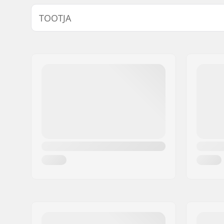
Materjal:
M-Flex
TOOTJA
Tikkimine:
Flatlock S
Lisafunktsioonid:
Lining Sa
Nimi:
North Actionsports Group
Construct
Aadress:
Lageweg 34
Oskuste tase:
Beginner
Postiindeks:
2222
Linn:
AG Katwijk
Riik:
Holland