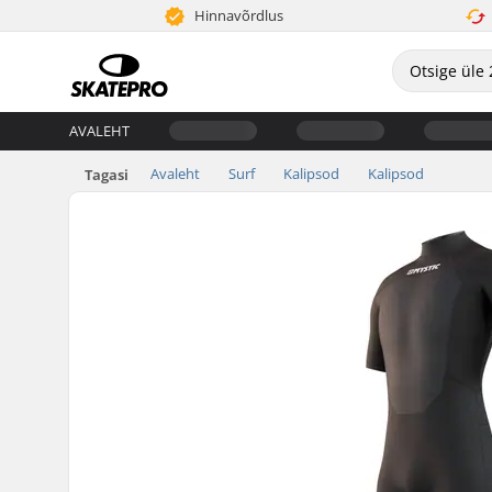
Hinnavõrdlus
AVALEHT
Avaleht
Surf
Kalipsod
Kalipsod
Tagasi