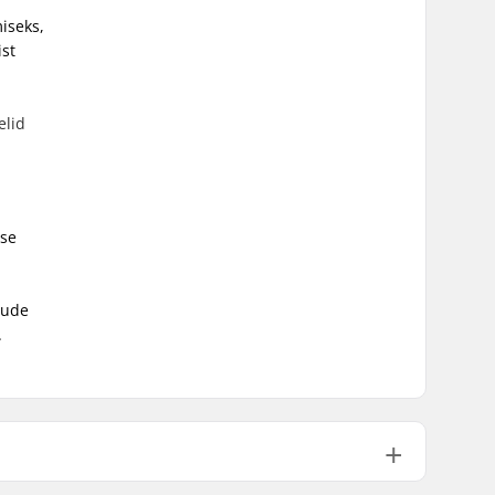
iseks,
ist
elid
use
jude
.