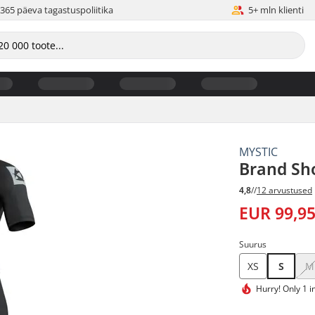
365 päeva tagastuspoliitika
5+ mln klienti
MYSTIC
Brand Sh
4,8
//
12 arvustused
EUR 99,9
Suurus
XS
S
M
Hurry!
Only 1 i