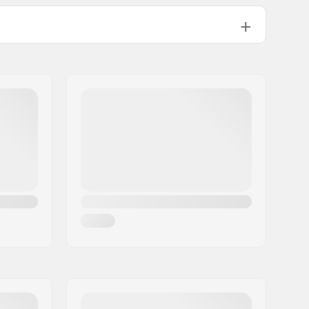
3/2mm
Back Zip
57-64 °F
Short Sleeve Fullsuit
Man