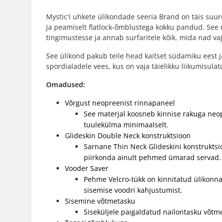
Mystic'i uhkete ülikondade seeria Brand on täis suu
ja peamiselt flatlock-õmblustega kokku pandud. See 
tingimustesse ja annab surfaritele kõik, mida nad va
See ülikond pakub teile head kaitset südamiku eest j
spordialadele vees, kus on vaja täielikku liikumisulat
Omadused:
Võrgust neopreenist rinnapaneel
See materjal koosneb kinnise rakuga neopr
tuulekülma minimaalselt.
Glideskin Double Neck konstruktsioon
Sarnane Thin Neck Glideskini konstruktsi
piirkonda ainult pehmed ümarad servad. 
Vooder Saver
Pehme Velcro-tükk on kinnitatud ülikonna 
sisemise voodri kahjustumist.
Sisemine võtmetasku
Siseküljele paigaldatud nailontasku võtm