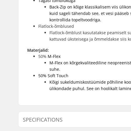
Tagasi tõmblukuga
Back-Zip on kõige klassikalisem viis ülik
kuid sageli tähendab see, et vesi pääseb 
kontrollida topeltvoodriga.
Flatlock-õmblused
Flatlock-õmblust kasutatakse peamiselt s
kattuvad üksteisega ja õmmeldakse siis ko
Materjalid:
50%
M-Flex
M-Flex on kõrgekvaliteediline neopreenis
suhe.
50%
Soft Touch
Kõigi sukeldumiskostüümide põhiline koos
ülikondade puhul. See on hoolikalt lami
SPECIFICATIONS