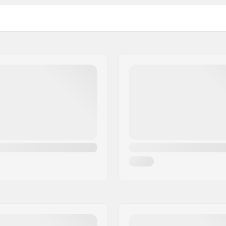
Paksus:
titched
Zip tüüp:
ver
,
Glideskin Double Neck
Vee temperatuur:
 B.V.
ion
,
Mesh Neoprene
Kalipsod tüüp:
Sugu: