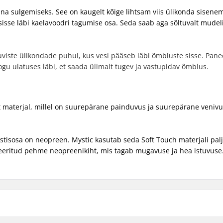
onna sulgemiseks. See on kaugelt kõige lihtsam viis ülikonda sisenem
sisse läbi kaelavoodri tagumise osa. Seda saab aga sõltuvalt mudel
uviste ülikondade puhul, kus vesi pääseb läbi õmbluste sisse. Pane
gu ulatuses läbi, et saada ülimalt tugev ja vastupidav õmblus.
t materjal, millel on suurepärane painduvus ja suurepärane veniv
tisosa on neopreen. Mystic kasutab seda Soft Touch materjali pal
neeritud pehme neopreenikiht, mis tagab mugavuse ja hea istuvuse