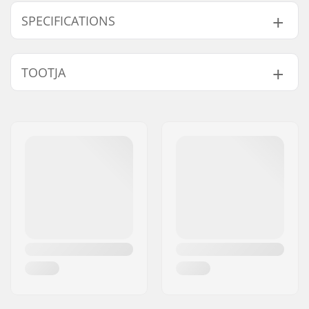
SPECIFICATIONS
Top Cover:
Synthetic leather
TOOTJA
Sadul:
Pivotal
Istme polsterdus:
Fat
Nimi:
We Make Things GmbH
Kaal:
338g
Aadress:
RICHARD-BYRD-STR. 12
Postiindeks:
50829
Linn:
Köln
Riik:
Saksamaa