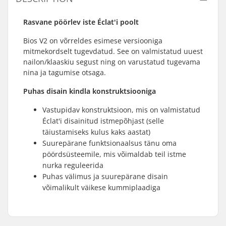
Rasvane pöörlev iste Éclat'i poolt
Bios V2 on võrreldes esimese versiooniga
mitmekordselt tugevdatud. See on valmistatud uuest
nailon/klaaskiu segust ning on varustatud tugevama
nina ja tagumise otsaga.
Puhas disain kindla konstruktsiooniga
Vastupidav konstruktsioon, mis on valmistatud
Éclat'i disainitud istmepõhjast (selle
täiustamiseks kulus kaks aastat)
Suurepärane funktsionaalsus tänu oma
pöördsüsteemile, mis võimaldab teil istme
nurka reguleerida
Puhas välimus ja suurepärane disain
võimalikult väikese kummiplaadiga