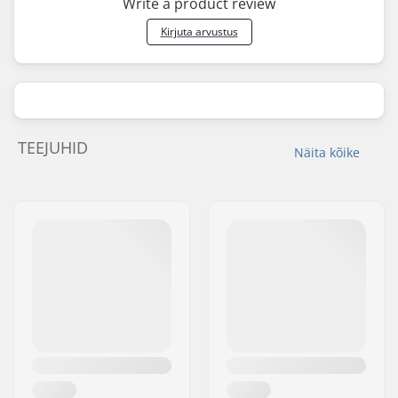
Write a product review
Kirjuta arvustus
TEEJUHID
Näita kõike