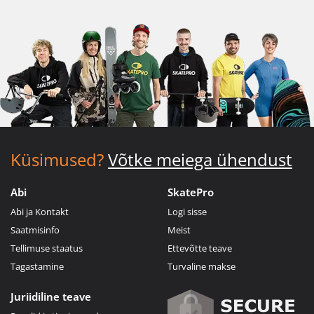
Küsimused?
Võtke meiega ühendust
Abi
SkatePro
Abi ja Kontakt
Logi sisse
Saatmisinfo
Meist
Tellimuse staatus
Ettevõtte teave
Tagastamine
Turvaline makse
Juriidiline teave