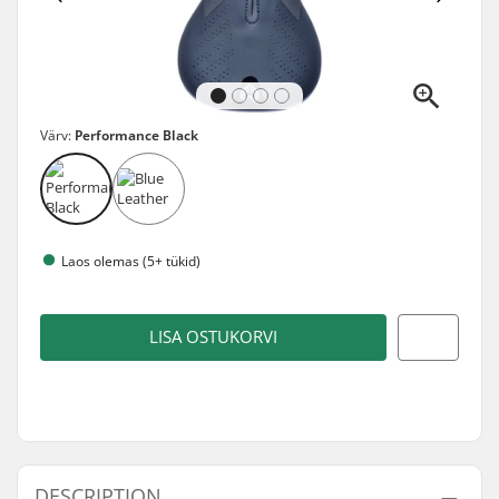
Värv:
Performance Black
Laos olemas (5+ tükid)
LISA OSTUKORVI
DESCRIPTION