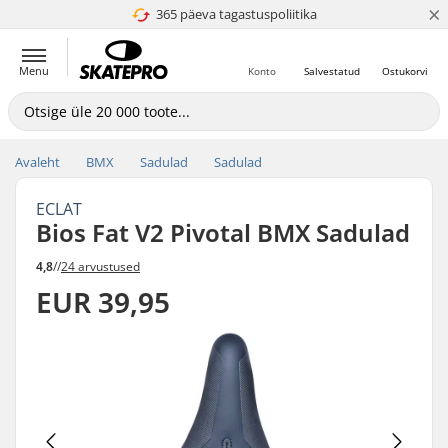
×
365 päeva tagastuspoliitika
4.8 paljaks 5
Menu
Konto
Salvestatud
Ostukorvi
Avaleht
BMX
Sadulad
Sadulad
ECLAT
Bios Fat V2 Pivotal BMX Sadulad
4,8
//
24 arvustused
EUR 39,95