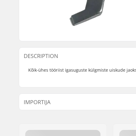
DESCRIPTION
Kõik-ühes tööriist igasuguste külgmiste uiskude jaoks
IMPORTIJA
Nimi:
Centrano ApS
Aadress:
Omega 6
Postiindeks:
8382