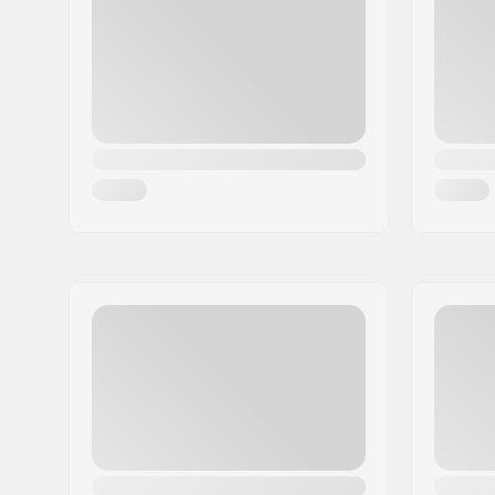
Linn:
Hinnerup
Riik:
Taani