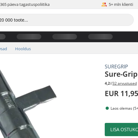
365 päeva tagastuspoliitika
5+ mln klienti
sad
Hooldus
SUREGRIP
Sure-Grip
4,2
//
32 arvustused
EUR 11,9
Laos olemas (5+
LISA OSTUKO