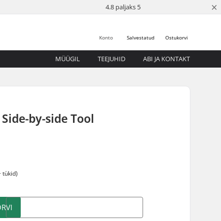
×
4.8 paljaks 5
Konto
Salvestatud
Ostukorvi
MÜÜGIL
TEEJUHID
ABI JA KONTAKT
 Side-by-side Tool
5
 tükid)
RVI