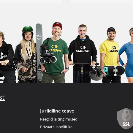
st
Juriidiline teave
Reeglid ja tingimused
Privaatsuspoliitika