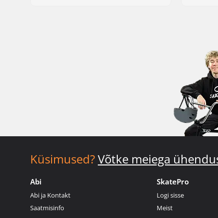
Küsimused?
Võtke meiega ühendu
Abi
SkatePro
Abi ja Kontakt
Logi sisse
Saatmisinfo
Meist