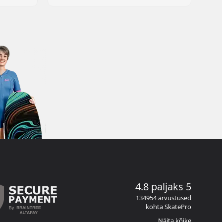
4.8 paljaks 5
134954 arvustused
kohta SkatePro
Näita kõike