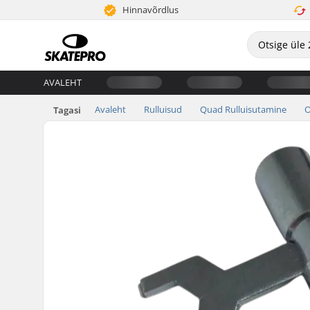
Hinnavõrdlus
AVALEHT
Avaleht
Rulluisud
Quad Rulluisutamine
O
Tagasi