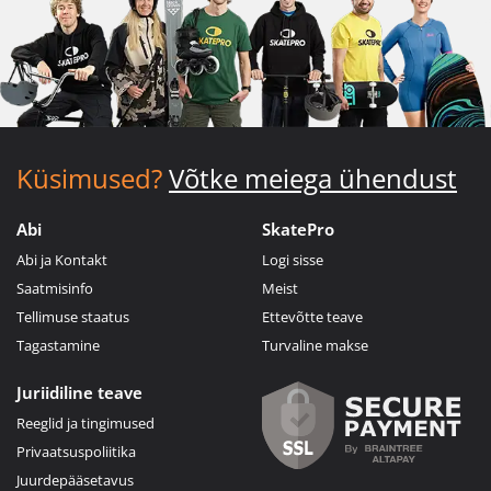
Küsimused?
Võtke meiega ühendust
Abi
SkatePro
Abi ja Kontakt
Logi sisse
Saatmisinfo
Meist
Tellimuse staatus
Ettevõtte teave
Tagastamine
Turvaline makse
Juriidiline teave
Reeglid ja tingimused
Privaatsuspoliitika
Juurdepääsetavus