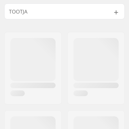
Tüüp:
Ski boot bag
TOOTJA
Height x Width x
52 x 25 x 34 cm
Depth:
Nimi:
Centrano ApS
Aktiivsus:
Winter Sports
Aadress:
Omega 6
Postiindeks:
8382
Linn:
Hinnerup
Riik:
Taani