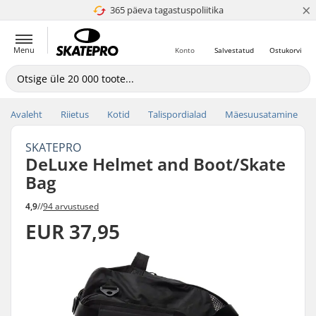
×
365 päeva tagastuspoliitika
4.8 paljaks 5
Menu
Konto
Salvestatud
Ostukorvi
Avaleht
Riietus
Kotid
Talispordialad
Mäesuusatamine
SKATEPRO
DeLuxe Helmet and Boot/Skate
Bag
4,9
//
94 arvustused
EUR 37,95