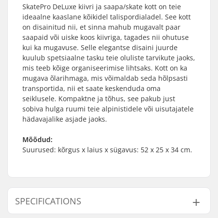
SkatePro DeLuxe kiivri ja saapa/skate kott on teie
ideaalne kaaslane kõikidel talispordialadel. See kott
on disainitud nii, et sinna mahub mugavalt paar
saapaid või uiske koos kiivriga, tagades nii ohutuse
kui ka mugavuse. Selle elegantse disaini juurde
kuulub spetsiaalne tasku teie oluliste tarvikute jaoks,
mis teeb kõige organiseerimise lihtsaks. Kott on ka
mugava õlarihmaga, mis võimaldab seda hõlpsasti
transportida, nii et saate keskenduda oma
seiklusele. Kompaktne ja tõhus, see pakub just
sobiva hulga ruumi teie alpinistidele või uisutajatele
hädavajalike asjade jaoks.
Mõõdud:
Suurused: kõrgus x laius x sügavus: 52 x 25 x 34 cm.
SPECIFICATIONS