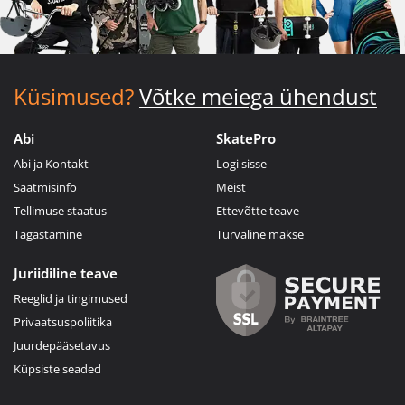
Küsimused?
Võtke meiega ühendust
Abi
SkatePro
Abi ja Kontakt
Logi sisse
Saatmisinfo
Meist
Tellimuse staatus
Ettevõtte teave
Tagastamine
Turvaline makse
Juriidiline teave
Reeglid ja tingimused
Privaatsuspoliitika
Juurdepääsetavus
Küpsiste seaded