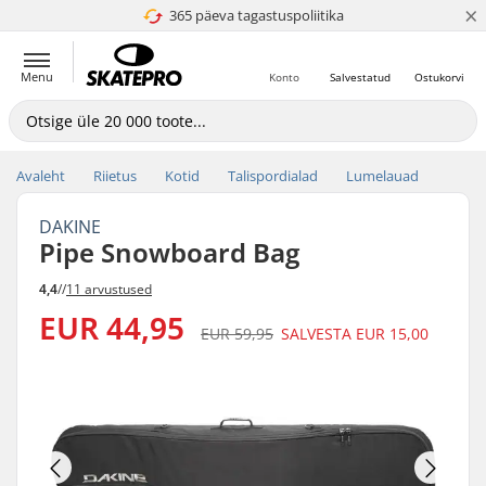
×
365 päeva tagastuspoliitika
4.8 paljaks 5
Menu
Konto
Salvestatud
Ostukorvi
Avaleht
Riietus
Kotid
Talispordialad
Lumelauad
DAKINE
Pipe Snowboard Bag
4,4
//
11 arvustused
EUR 44,95
EUR 59,95
SALVESTA
EUR 15,00