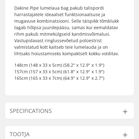
Dakine Pipe lumelaua bag pakub talispordi
harrastajatele ideaalset funktsionaalsuse ja
mugavuse kombinatsiooni. Selle täispikk tõmblukk
tagab hõlpsa juurdepääsu, samas kui eemaldatav
rihm pakub mitmekülgseid kandmisvõimalusi.
Vastupidavast ringlussevõetud polüestrist
valmistatud kott kaitseb teie lumelauda ja on
lihtsaks hoiustamiseks kompaktselt kokku volditav.
148cm (148 x 33 x 5cm) (58.2" x 12.9" x 1.9")
157cm (157 x 33 x 5cm) (61.8" x 12.9" x 1.9")
165cm (165 x 33 x 7cm) (64.9" x 12.9" x 2.7")
SPECIFICATIONS
Height x Width x
148 x 33 x 5 cm
TOOTJA
Depth: