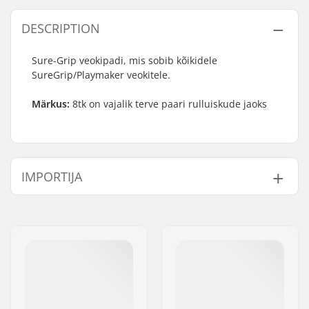
DESCRIPTION
Sure-Grip veokipadi, mis sobib kõikidele
SureGrip/Playmaker veokitele.
Märkus:
8tk on vajalik terve paari rulluiskude jaoks
IMPORTIJA
Nimi:
Centrano ApS
Aadress:
Omega 6
Postiindeks:
8382
Linn:
Hinnerup
Riik:
Taani