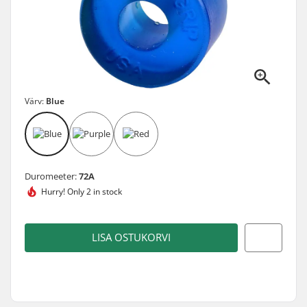
Värv:
Blue
Duromeeter:
72A
Hurry!
Only 2 in stock
LISA OSTUKORVI