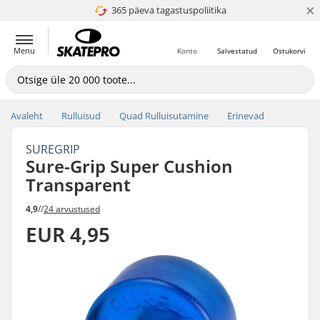
×
365 päeva tagastuspoliitika
4.8 paljaks 5
Menu
Konto
Salvestatud
Ostukorvi
Avaleht
Rulluisud
Quad Rulluisutamine
Erinevad
SUREGRIP
Sure-Grip Super Cushion
Transparent
4,9
//
24 arvustused
EUR 4,95