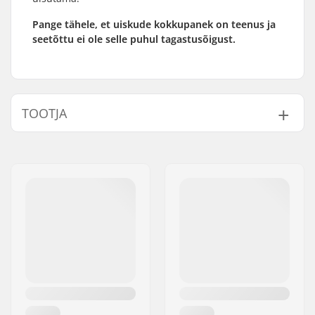
Pange tähele, et uiskude kokkupanek on teenus ja
seetõttu ei ole selle puhul tagastusõigust.
TOOTJA
Nimi:
SkatePro
Aadress:
Omega 6
Postiindeks:
8382
Linn:
Hinnerup
Riik:
Taani