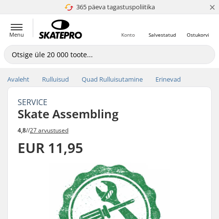
×
365 päeva tagastuspoliitika
4.8 paljaks 5
Menu
Konto
Salvestatud
Ostukorvi
Avaleht
Rulluisud
Quad Rulluisutamine
Erinevad
SERVICE
Skate Assembling
4,8
//
27 arvustused
EUR 11,95