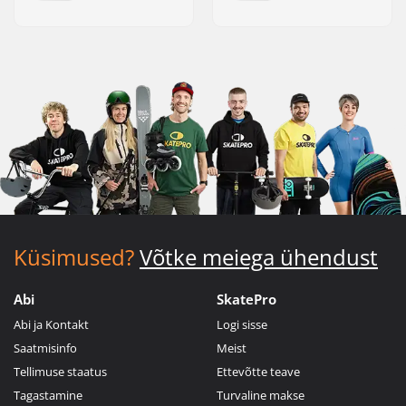
Küsimused?
Võtke meiega ühendust
Abi
SkatePro
Abi ja Kontakt
Logi sisse
Saatmisinfo
Meist
Tellimuse staatus
Ettevõtte teave
Tagastamine
Turvaline makse