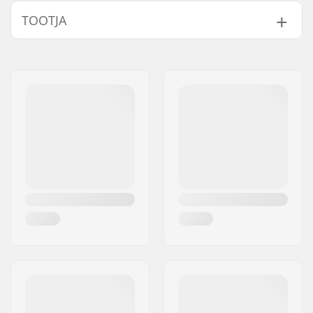
Ratta läbimõõt:
72mm, 76mm, 80mm,
TOOTJA
84mm
Ratta kõvadus:
84A
Nimi:
Universkate SARL
Laagrid:
Not included
Aadress:
Rue de Bicetre 3
Rattad pakendi kohta:
4
Postiindeks:
94240
Laagri täpsus:
Not included
Linn:
L´Hay les Roses
Riik:
Prantsusmaa