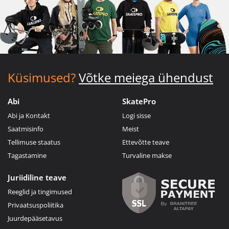
Küsimused?
Võtke meiega ühendust
Abi
SkatePro
Abi ja Kontakt
Logi sisse
Saatmisinfo
Meist
Tellimuse staatus
Ettevõtte teave
Tagastamine
Turvaline makse
Juriidiline teave
Reeglid ja tingimused
Privaatsuspoliitika
Juurdepääsetavus