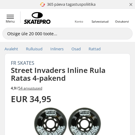
×
365 päeva tagastuspoliitika
4.8 paljaks 5
Menu
Konto
Salvestatud
Ostukorvi
Avaleht
Rulluisud
Inliners
Osad
Rattad
FR SKATES
Street Invaders Inline Rula
Ratas 4-pakend
4,9
//
54 arvustused
EUR 34,95