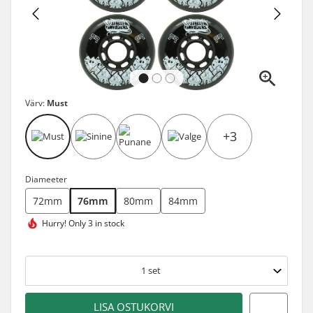
Värv:
Must
+3
Diameeter
72mm
76mm
80mm
84mm
Hurry!
Only 3 in stock
1
set
LISA OSTUKORVI